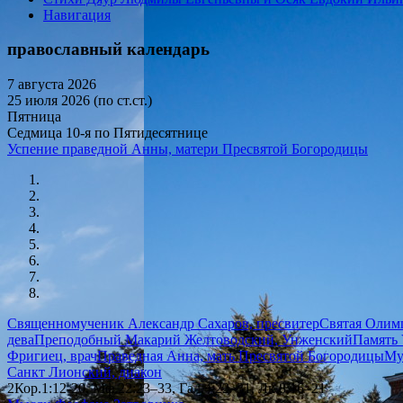
Навигация
православный календарь
7 августа 2026
25 июля 2026 (по ст.ст.)
Пятница
Седмица 10-я по Пятидесятнице
Успение праведной Анны, матери Пресвятой Богородицы
Священномученик Александр Сахаров, пресвитер
Святая Олимп
дева
Преподобный Макарий Желтоводский, Унженский
Память 
Фригиец, врач
Праведная Анна, мать Пресвятой Богородицы
Му
Санкт Лионский, диакон
2Кор.1:12-20, Мф.22:23–33, Гал.4:22–31, Лк.8:16–21