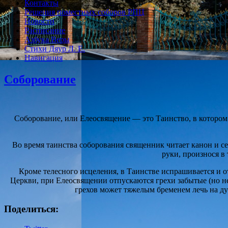
Контакты
Решения поместных соборов РПЦ
Новости
Расписание
Азбука Веры
Стихи Дяур Л. Е.
Навигация
Соборование
Соборование, или Елеосвящение — это Таинство, в котором
Во время таинства соборования священник читает канон и се
руки, произнося в
Кроме телесного исцеления, в Таинстве испрашивается и от
Церкви, при Елеосвящении отпускаются грехи забытые (но не
грехов может тяжелым бременем лечь на душ
Поделиться: