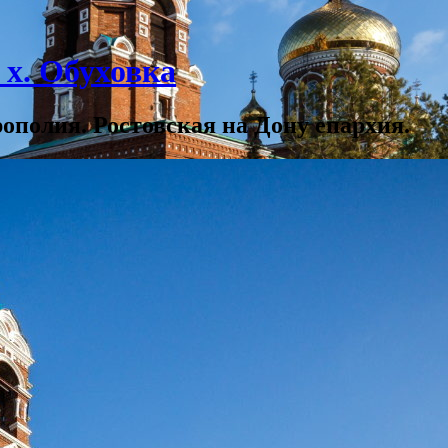
х. Обуховка
полия. Ростовская на Дону епархия.