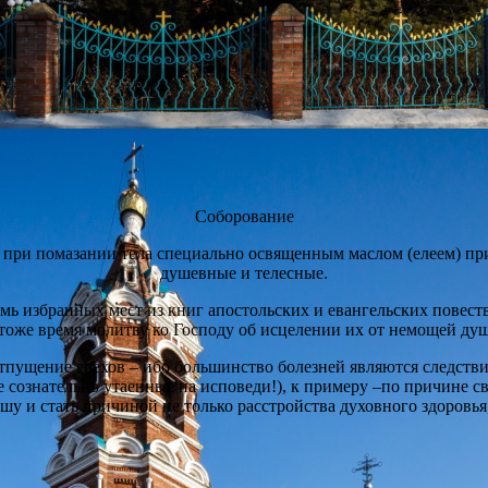
Соборование
 при помазании тела специально освященным маслом (елеем) пр
душевные и телесные.
мь избранных мест из книг апостольских и евангельских повество
 тоже время молитву ко Господу об исцелении их от немощей ду
пущение грехов – ибо большинство болезней являются следствие
 сознательно утаенные на исповеди!), к примеру –по причине св
у и стать причиной не только расстройства духовного здоровья,