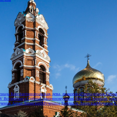
иада Константинопольская, дева, диакониса
Преподобная Евпрак
V Вселенского Собора
Священномученик Николай Удинцев, пре
ченик Аттал Лионский
Мученица Библиада Лионская
Мученик Е