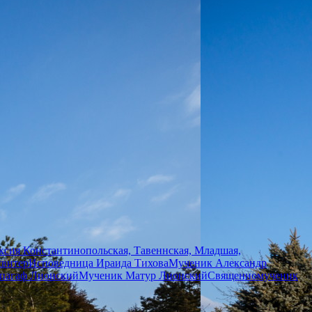
сия Константинопольская, Тавеннская, Младшая,
свитер
Исповедница Ираида Тихова
Мученик Александр
пагаф Лионский
Мученик Матур Лионский
Священномученик