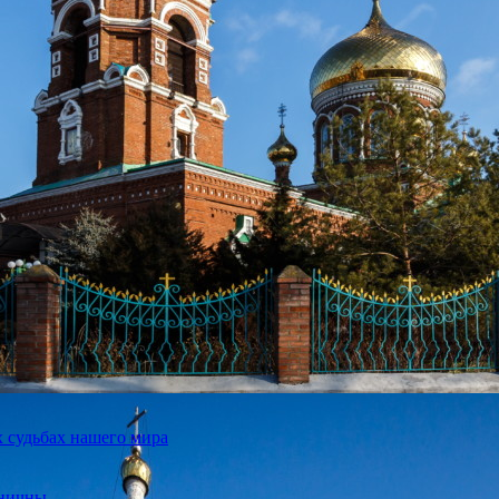
 судьбах нашего мира
иничны