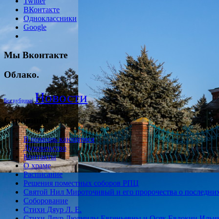
Twitter
ВКонтакте
Одноклассники
Google
Мы Вконтакте
Облако.
Новости
Без рубрики
Страницы
В помощь кающимся
Духовенство
Контакты
О храме
Расписание
Решения поместных соборов РПЦ
Святой Нил Мироточивый и его пророчества о последних
Соборование
Стихи Дяур Л. Е.
Стихи Дяур Людмилы Евгеньевны и Осяк Евдокии Иль