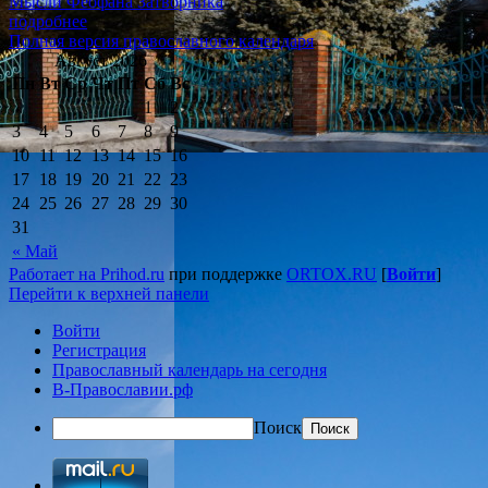
Мысли Феофана Затворника
подробнее
Полная версия православного календаря
Август 2026
Пн
Вт
Ср
Чт
Пт
Сб
Вс
1
2
3
4
5
6
7
8
9
10
11
12
13
14
15
16
17
18
19
20
21
22
23
24
25
26
27
28
29
30
31
« Май
Работает на Prihod.ru
при поддержке
ORTOX.RU
[
Войти
]
Перейти к верхней панели
Войти
Регистрация
Православный календарь на сегодня
В-Православии.рф
Поиск