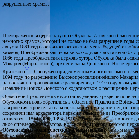
разрушенных храмов.
Преображенская церковь хутора Обуховка Азовского благочиния
немногих храмов, который не только не был разрушен в годы со
августа 1861 года состоялось освящение места будущей строй
казаков, Преображенская церковь возводилась достаточно быст
1866 года Преображенская церковь хутора Обуховка была ос
Макария (Миролюбова), архиепископа Донского и Новочеркасс
[1]
Критского
. . Сооружен придел местными рыболовами в памят
1894 году
по разрешению Высокопреосвященнейшего Макария (
на постоянно производимые расширения, в 1910 году храм уже
Правление Войска Донского с ходатайством о расширении церк
Областное Правление вынесло определение: «разрешить перес
Обуховском вновь обратились в областное Правление Войска До
завершения строительства колокольни упоминаний нет, но, скор
сохранили имя архитектора первоначального вида Преображенс
относятся к 1864, 1890, 1894, 1910, 1912 годам. Как и многие 
либо определенного автора. Колокольня Преображенской церкви
Обуховский в годы советской власти на Дону.
Самым малоосв
является период с 1912 по 1940 годы. В Государственном архив