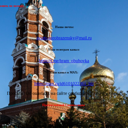
ить по номеру
Наша почта:
sviato-preobrazensky@mail.ru
Наш телеграм канал:
https://t.me/hram_obuhovka
Наш канал в МАХ:
https://max.ru/id6101022361_biz
Просьба! Об ошибках на сайте сообщайте на почту храма!
Православный Символ веры
 небу и земли, видимым же всем и невидимым.