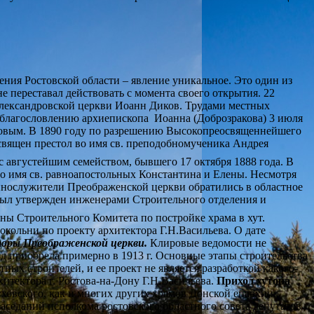
ния Ростовской области – явление уникальное. Это один из
е переставал действовать с момента своего открытия. 22
 Александровской церкви Иоанн Диков. Трудами местных
По благословлению архиепископа Иоанна (Доброзракова) 3 июля
ковым. В 1890 году по разрешению Высокопреосвященнейшего
священ престол во имя св. преподобномученика Андрея
с августейшим семейством, бывшего 17 октября 1888 года. В
 имя св. равноапостольных Константина и Елены. Несмотря
еннослужители Преображенской церкви обратились в областное
 был утвержден инженерами Строительного отделения и
лены Строительного Комитета по постройке храма в хут.
окольни по проекту архитектора Г.Н.Васильева. О дате
оры Преображенской церкви.
Клировые ведомости не
д приобрела примерно в 1913 г. Основные этапы строительства
тных строителей, и ее проект не является разработкой какого-
итектора г. Ростова-на-Дону Г.Н.Васильева.
Приход хутора
овского, как и многих других храмов Донской епархии,
 заседаний исполкома ростовского областного совета депутатов