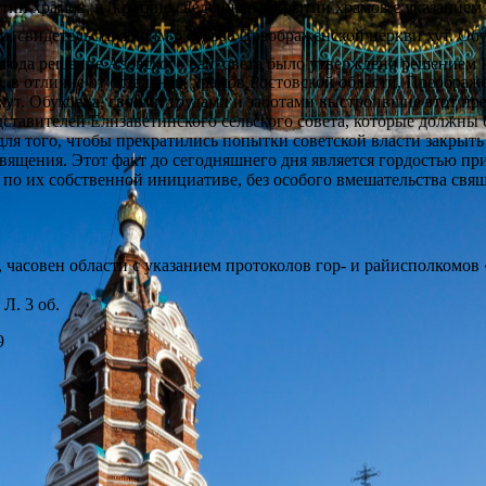
ытии храмов, и краткие сведения о закрытии храмов с указание
м, свидетельствующим о судьбе Преображенской церкви хут. Обу
 года решение Азовского райсовета было утверждено решением Р
о, в отличие от остальных храмов Ростовской области, Преобра
 хут. Обуховка, своими трудами и заботами выстроившие этот пр
едставителей Елизаветинского сельского совета, которые должн
для того, чтобы прекратились попытки советской власти закрыть
священия. Этот факт до сегодняшнего дня является гордостью 
о по их собственной инициативе, без особого вмешательства свя
часовен области с указанием протоколов гор- и райисполкомов 
 Л. 3 об.
9