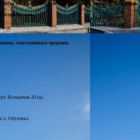
Света от Света, Бога истинна от Бога истинна, рожденна,
вочеловечшася.
авима, глаголавшаго пророки.
л. Кольцевая 20 (а).
 х. Обуховка.