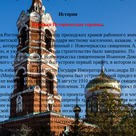
История
Краткая Историческая справка
.
 Ростовской епархии в ряду приходских храмов районного значе
ветской власти, но и, благодаря местному населению, казакам, н
ки, которое совершил благочинный г. Новочеркасска священник
ро, и уже к августу 1864 года строительство было завершено. 
вящена благочинным г. Новочеркасска священником Иоанном Ди
кого с южной стороны был устроен первый придел, в котором о
ь избавления от опасности Государя Императора Александра III 
Миролюбова) с северной стороны был устроен второй придел во
 не вмещал всех прихожан. В августе 1910 г. прихожане и свящ
ви и устройстве водяного отопления. 31 августа 1910 г. проект
[2]
тройку согласно утвержденного проекта»
. В 1912 г. причт и ч
нского с ходатайством о расширении храма – строительстве кол
ее всего, строительство было завершено уже в 1913 г.
Архитект
кой церкви. Она строилась в несколько этапов. Современный ви
донские храмы, Преображенская церковь строилась по проекту мес
 была спроектирована и построена под надзором городского арх
ещенным периодом в истории Преображенской церкви хут. Обух
е Ростовской области за этот период хранятся только протоколы