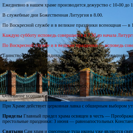
Ежедневно в нашем храме производится дежурство с 10-00 до 1
В служебные дни Божественная Литургия в 8.00.
По Воскресной службе и в великие праздники всенощная — в 1
Каждую субботу исповедь совершается в 7.30 до начала Литург
По Воскресной службе и в великие праздники — исповедь сове
Таинство Крещения индивидуально совершаются ежедневно, а
Огласительная беседа (собеседование) перед крещением прохо
воскресенье в 13-00.
Таинство Венчания в понедельник, среду, пятницу и воскресен
Отпевание усопших ежедневно.
При Храме действует церковная лавка с обширным выбором ут
Приделы
Главный придел храма освящен в честь — Преображ
престольные праздники: 3 июня — равноапостольных Констант
Святыни
Сам храм и снесенные туда иконы уже являются свят