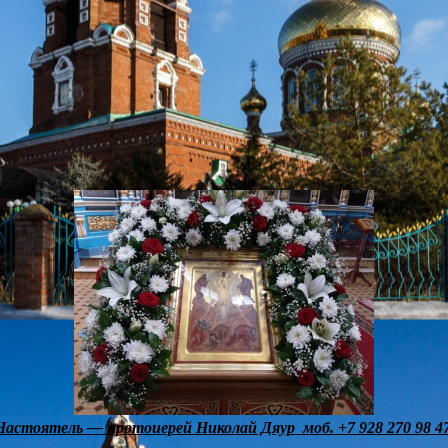
Настоятель — протоиерей Николай Дяур моб. +7 928 270 98 4