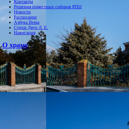
Контакты
Решения поместных соборов РПЦ
Новости
Расписание
Азбука Веры
Стихи Дяур Л. Е.
Навигация
О храме