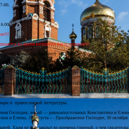
7-00.
6.00.
ии!!!
ршается во время вечернего богослужения!!!
 общее крещение в субботу в 13-00.
дит каждое
ья кроме постов и дней в которые венчать не положено.
вари и православной литературы.
ения Господня, левый — равноапостольных Константина и Еле
ина и Елены, 19 августа — Преображение Господне, 30 октябр
ыней. Храм не был закрыт во времена гонений, о чем свидетел