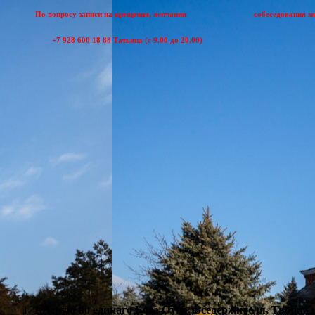
По вопросу записи на крещения, венчания собеседования звон
+7 928 600 18 88 Татьяна (с 9.00 до 20.00)
1.Верую во единаго Бога Отца, Вседержителя, Творца