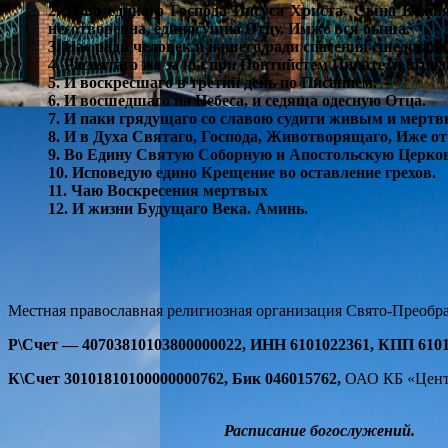
2. И во единаго Господа Иисуса Христа, Сына Божия
несотворенна, единосущна Отцу, Имже вся быша.
3. Нас ради человек и нашего ради спасения сшедшаго
4. Распятаго же за ны при Понтийстем Пилате, и стра
5. И воскресшаго в третий день по Писанием.
6. И восшедшаго на Небеса, и седяща одесную Отца.
7. И паки грядущаго со славою судити живым и мертв
8. И в Духа Святаго, Господа, Животворящаго, Иже о
9. Во Едину Святую Соборную и Апостольскую Церков
10. Исповедую едино Крещение во оставление грехов.
11. Чаю Воскресения мертвых
12. И жизни Будущаго Века. Аминь.
Местная православная религиозная организация Свято-Преображе
Р\Счет — 40703810103800000022,
ИНН 6101022361,
КПП 6101
К\Счет 30101810100000000762,
Бик 046015762,
ОАО КБ «Центр
Расписание богослужений.