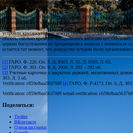
трудящихся, в которых говорится о принятых решениях о закр
[3]
прекращении деятельности православных общин
. Документо
[4]
Обуховка пр. № 60 п. 8 от 15 октября 1940 г.»
15 октября 1940
Преображенского храма, казалось бы, была предрешена. Однак
невзирая на решения и протоколы, храм закрыт не был. Казаки
устроили круглосуточное дежурство, не допуская к церкви пр
сказать, сколько времени понадобилось жителям хут. Обуховка 
церкви богослужения не прекращались никогда с момента ее о
остается тот момент, что дежурство хуторян было организован
[1]
ГАРО. Ф. 226. Оп. 3. Д. 9363. Л. 55. Д. 9505. Л. 65.
[2]
ГАРО. Ф. 301. Оп. 8. Д. 2006. Л. 202 – 202 об.
[3]
Учетные карточки о закрытии церквей, молитвенных домов, 
303. Л. 3 об.
Verification: c659efbaa5637fd9
[4]
ГАРО. Ф. Р-4173. Оп. 6. Д. 303.
Verification: c659efbaa5637fd9 wmail-verification: c659efbaa5637fd
Поделиться:
Twitter
ВКонтакте
Одноклассники
Google