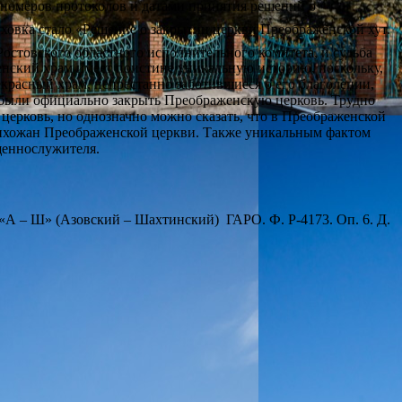
м номеров протоколов и датами принятия решений о
ховка стало «Решение о закрытии церкви Преображенской хут.
остовского областного исполнительного комитета, и судьба
женский храм имеет поистине уникальную историю, поскольку,
екрасный храм, непрестанно заботившиеся о его благолепии,
ы были официально закрыть Преображенскую церковь. Трудно
 церковь, но однозначно можно сказать, что в Преображенской
прихожан Преображенской церкви. Также уникальным фактом
щеннослужителя.
«А – Ш» (Азовский – Шахтинский) ГАРО. Ф. Р-4173. Оп. 6. Д.