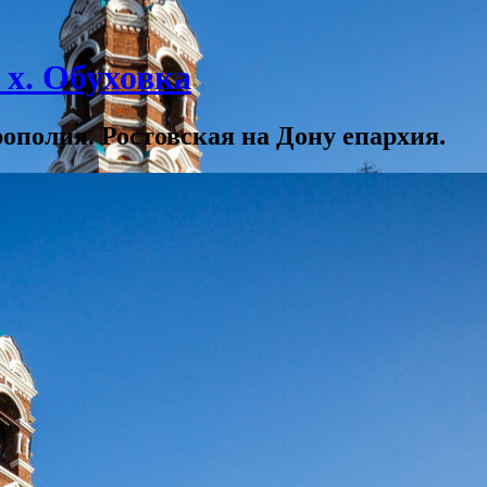
х. Обуховка
полия. Ростовская на Дону епархия.