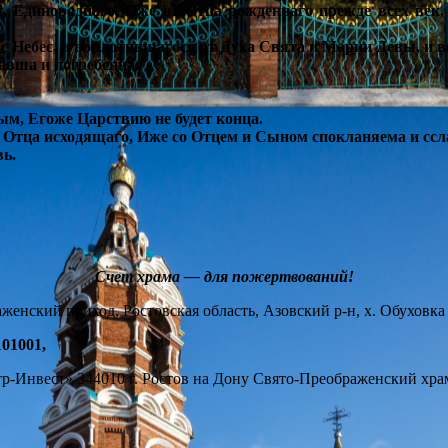
, Единороднаго, Иже от Отца рожденнаго прежде всех век, 
 с Небес, и воплотившагося от Духа Свята и Марии Девы, и 
давша и погребенна.
ым, Егоже Царствию не будет конца.
т Отца исходящаго, Иже со Отцем и Сыном спокланяема и ссл
ь.
Счет храма — для пожертвований!
нский приход, Ростовская область, Азовский р-н, х. Обуховка у
01001,
-Инвест» 344010 г. Ростов на Дону Свято-Преображенский храм