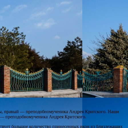
ны, правый — преподобномученика Андрея Критского. Наши
я — преподобномученика Андрея Критского.
ьствует большое количество принесенных икон из близлежащих