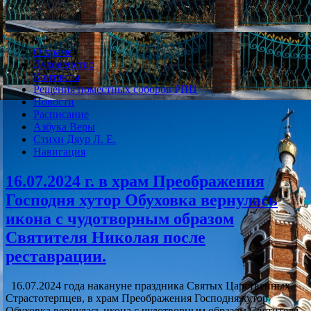
О храме
Духовенство
Контакты
Решения поместных соборов РПЦ
Новости
Расписание
Азбука Веры
Стихи Дяур Л. Е.
Навигация
16.07.2024 г. в храм Преображения
Господня хутор Обуховка вернулась
икона с чудотворным образом
Святителя Николая после
реставрации.
16.07.2024 года накануне праздника Святых Царственных
Страстотерпцев, в храм Преображения Господня хутор
Обуховка вернулась икона с чудотворным образом Святителя