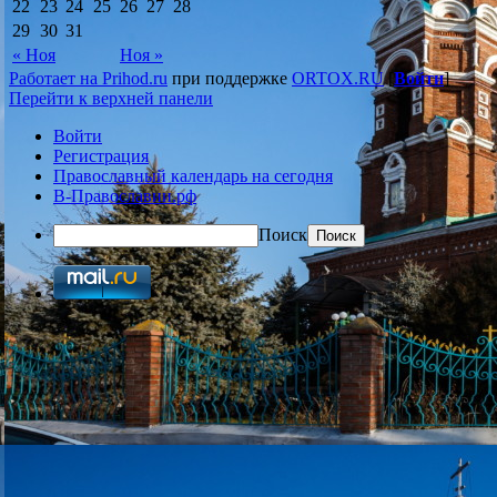
22
23
24
25
26
27
28
29
30
31
« Ноя
Ноя »
Работает на Prihod.ru
при поддержке
ORTOX.RU
[
Войти
]
Перейти к верхней панели
Войти
Регистрация
Православный календарь на сегодня
В-Православии.рф
Поиск