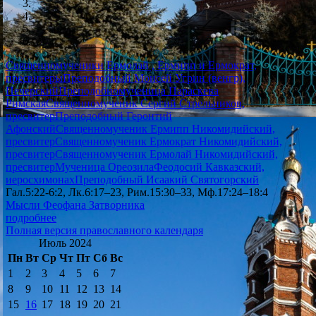
Священномученики Ермолай , Ермипп и Ермократ,
пресвитеры
Преподобный Моисей Угрин (венгр),
Печерский
Преподобномученица Параскева
Римская
Священномученик Сергий Стрельников,
пресвитер
Преподобный Геронтий
Афонский
Священномученик Ермипп Никомидийский,
пресвитер
Священномученик Ермократ Никомидийский,
пресвитер
Священномученик Ермолай Никомидийский,
пресвитер
Мученица Ореозила
Феодосий Кавказский,
иеросхимонах
Преподобный Исаакий Святогорский
Гал.5:22-6:2, Лк.6:17–23, Рим.15:30–33, Мф.17:24–18:4
Мысли Феофана Затворника
подробнее
Полная версия православного календаря
Июль 2024
Пн
Вт
Ср
Чт
Пт
Сб
Вс
1
2
3
4
5
6
7
8
9
10
11
12
13
14
15
16
17
18
19
20
21