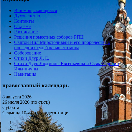
В помощь кающимся
Духовенство
Контакты
О храме
Расписание
Решения поместных соборов РПЦ
Святой Нил Мироточивый и его пророчества о
последних судьбах нашего мира
Соборование
Стихи Дяур Л. Е.
Стихи Дяур Людмилы Евгеньевны и Осяк Евдокии
Ильиничны
Навигация
православный календарь
8 августа 2026
26 июля 2026 (по ст.ст.)
Суббота
Седмица 10-я по Пятидесятнице