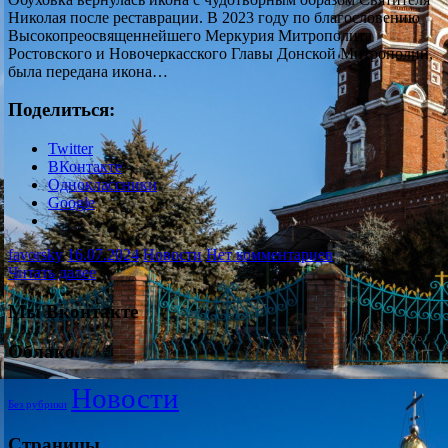
Николая после реставрации. В 2023 году по благословению
Высокопреосвященнейшего Меркурия Митрополита
Ростовского и Новочеркасского Главы Донской Митрополии,
была передана икона…
Поделиться:
Twitter
ВКонтакте
Одноклассники
Google
favorsky
16.07.2024
Новости
Нет комментариев
Читать далее
Мы Вконтакте
Облако.
Новости
Без рубрики
Страницы