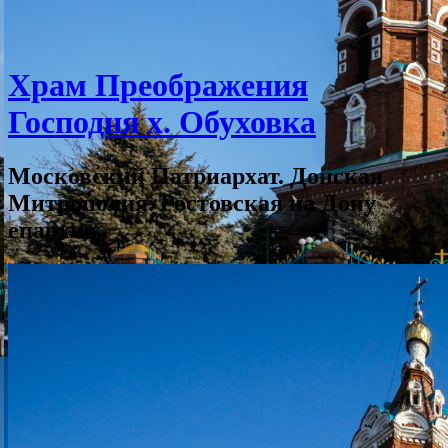
Храм Преображения
Господня х. Обуховка
Московский Патриархат. Донская
Митрополия. Ростовская на Дону
епархия.